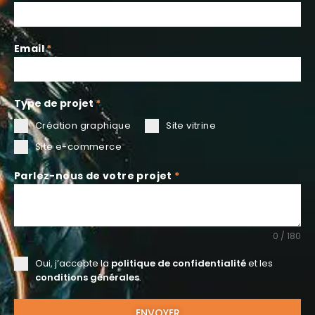
Email
*
Type de projet
*
Création graphique
Site vitrine
Site e-commerce
Parlez-nous de votre projet
*
0 / 180
Oui, j’accepte la
politique de confidentialité
et les
conditions générales
.
ENVOYER