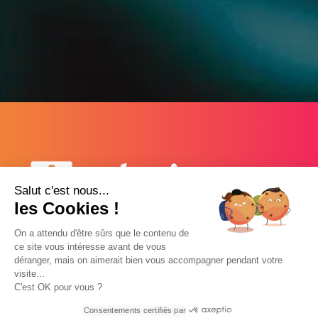
Salut c'est nous...
les Cookies !
EMAIL
info@ambris.com
On a attendu d'être sûrs que le contenu de
ce site vous intéresse avant de vous
TÉLÉPHONE
déranger, mais on aimerait bien vous accompagner pendant votre
05 56 07 12 97
visite...
C'est OK pour vous ?
ADRESSE
172 route de Léognan,
Consentements certifiés par
33170 Gradignan