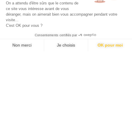
On a attendu d'être sûrs que le contenu de
Oui, j’accepte la
politique de confidentialité
et les
ce site vous intéresse avant de vous
conditions générales
.
déranger, mais on aimerait bien vous accompagner pendant votre
visite...
C'est OK pour vous ?
ENVOYER
Consentements certifiés par
Non merci
Je choisis
OK pour moi
Axeptio consent
Plateforme de Gestion du Consentement : Personnalisez vos Options
Notre plateforme vous permet d'adapter et de gérer vos paramètres de 