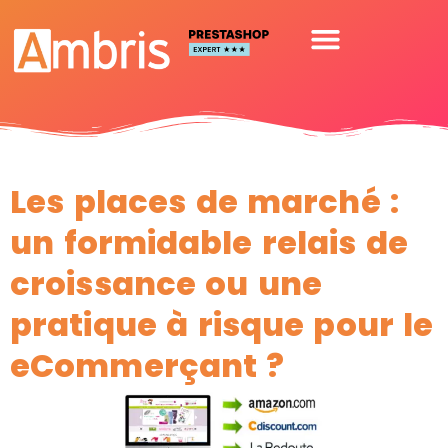
Les places de marché :
un formidable relais de
croissance ou une
pratique à risque pour le
eCommerçant ?