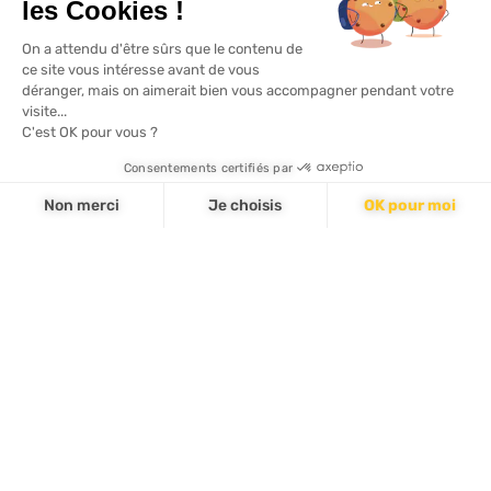
les Cookies !
On a attendu d'être sûrs que le contenu de
ce site vous intéresse avant de vous
déranger, mais on aimerait bien vous accompagner pendant votre
visite...
C'est OK pour vous ?
Consentements certifiés par
Non merci
Je choisis
OK pour moi
Axeptio consent
Plateforme de Gestion du Consentement : Personnalisez vos Options
Notre plateforme vous permet d'adapter et de gérer vos paramètres de 