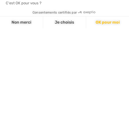
C'est OK pour vous ?
ENVOYER
Consentements certifiés par
Non merci
Je choisis
OK pour moi
Axeptio consent
Plateforme de Gestion du Consentement : Personnalisez vos Options
Notre plateforme vous permet d'adapter et de gérer vos paramètres de 