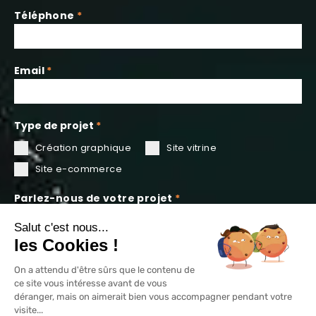
Téléphone
*
Email
*
Type de projet
*
Création graphique
Site vitrine
Site e-commerce
Parlez-nous de votre projet
*
Salut c'est nous...
les Cookies !
0 / 180
On a attendu d'être sûrs que le contenu de
ce site vous intéresse avant de vous
Oui, j’accepte la
politique de confidentialité
et les
déranger, mais on aimerait bien vous accompagner pendant votre
conditions générales
.
visite...